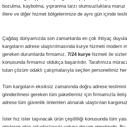
bozulma, kaybolma, yıpranma tarzı olumsuzluklara maruz kal
illere ve diğer hizmet bölgelerimize de aynı gün içinde tesl
Çağdaş dünyamızda son zamanlarda en çok ihtiyaç duyulan hiz
kargoların adrese ulaştırılmasında kurye hizmeti modern ins
gereken durumlarda firmamız,
7/24 kurye
hizmeti ile sizl
konusunda firmamız oldukça başarılıdır. Tarafımıza müraca
tutan çözüm odaklı çalışmalarıyla seçilen personelimiz her
Tüm kargoların eksiksiz zamanında doğru adrese teslimini
gönderilmesi gereken tüm paketleriniz için firmamızla iletiş
adrese tüm güvenlik önlemleri alınarak ulaştırılan kargonuz
İster hız ister taşınacak ürün çeşitliliği konusunda tüm y
gösteren ekip arkadaşlarıyla yoluna devam etmektedir. Bu 