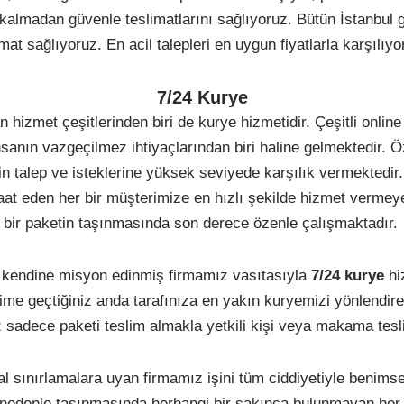
madan güvenle teslimatlarını sağlıyoruz. Bütün İstanbul gen
imat sağlıyoruz. En acil talepleri en uygun fiyatlarla karşıl
7/24 Kurye
met çeşitlerinden biri de kurye hizmetidir. Çeşitli online s
anın vazgeçilmez ihtiyaçlarından biri haline gelmektedir. Öz
erin talep ve isteklerine yüksek seviyede karşılık vermektedi
at eden her bir müşterimize en hızlı şekilde hizmet vermey
 bir paketin taşınmasında son derece özenle çalışmaktadır.
 kendine misyon edinmiş firmamız vasıtasıyla
7/24 kurye
hi
ime geçtiğiniz anda tarafınıza en yakın kuryemizi yönlendirer
 sadece paketi teslim almakla yetkili kişi veya makama tesli
asal sınırlamalara uyan firmamız işini tüm ciddiyetiyle beni
nedenle taşınmasında herhangi bir sakınca bulunmayan her tü