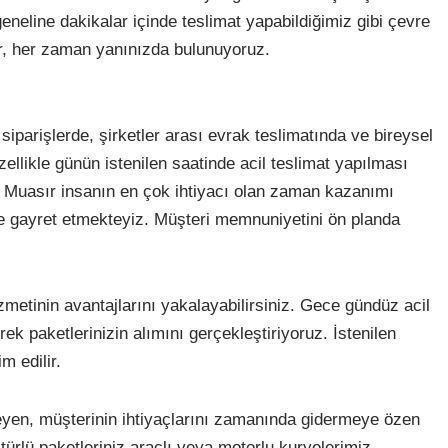
eline dakikalar içinde teslimat yapabildiğimiz gibi çevre
ıyor, her zaman yanınızda bulunuyoruz.
iparişlerde, şirketler arası evrak teslimatında ve bireysel
ellikle günün istenilen saatinde acil teslimat yapılması
r. Muasır insanın en çok ihtiyacı olan zaman kazanımı
e gayret etmekteyiz. Müşteri memnuniyetini ön planda
zmetinin avantajlarını yakalayabilirsiniz. Gece gündüz acil
ek paketlerinizin alımını gerçekleştiriyoruz. İstenilen
m edilir.
mseyen, müşterinin ihtiyaçlarını zamanında gidermeye özen
rlü paketleriniz araçlı veya motorlu kuryelerimiz