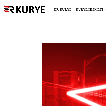
ER KURYE
KURYE HIZMETI
İçeriğe
geç
Hakkımızda