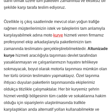
dahil olmak üzere tüm paketleri zamanında ve eksiksiz bir
şekilde karşı tarafa teslim ediyoruz.
Özellikle iş çıkış saatlerinde mevcut olan yoğun trafiğe
rağmen müşterilerimizin istek ve taleplerini tam anlamıyla
karşılayabilmek adına moto
kurye
hizmeti veren firmamız
profesyonel ekip arkadaşlarıyla paketlerinizin tam
zamanında teslimatını gerçekleştirebilmektedir.
Altunizade
kurye
hizmeti aracılığıyla taşınması devlet tarafından
yasaklanmayan ve çalışanlarımızın hayatını tehlikeye
sokmayacak, boyut olarak motorla taşınması mümkün olan
her türlü ürünün teslimatını yapmaktayız. Özel taşınma
ihtiyacı duyulan paketlerin taşınmasında ekiplerimiz
oldukça titizlikle çalışmaktalar. Her bir kuryemiz şehrin
hizmet verdiği bölgesinin tüm cadde ve sokaklarına hakim
olduğu için siparişlerin ulaştırılmasında trafikle
karşılaştıkları anda alternatif yolları kullanabilmekte ve