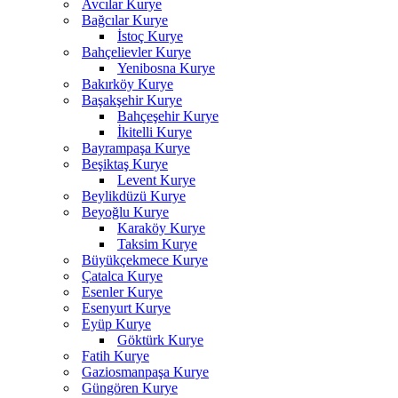
Avcılar Kurye
Bağcılar Kurye
İstoç Kurye
Bahçelievler Kurye
Yenibosna Kurye
Bakırköy Kurye
Başakşehir Kurye
Bahçeşehir Kurye
İkitelli Kurye
Bayrampaşa Kurye
Beşiktaş Kurye
Levent Kurye
Beylikdüzü Kurye
Beyoğlu Kurye
Karaköy Kurye
Taksim Kurye
Büyükçekmece Kurye
Çatalca Kurye
Esenler Kurye
Esenyurt Kurye
Eyüp Kurye
Göktürk Kurye
Fatih Kurye
Gaziosmanpaşa Kurye
Güngören Kurye