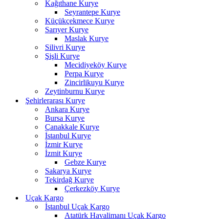
Kağıthane Kurye
Seyrantepe Kurye
Küçükçekmece Kurye
Sarıyer Kurye
Maslak Kurye
Silivri Kurye
Şişli Kurye
Mecidiyeköy Kurye
Perpa Kurye
Zincirlikuyu Kurye
Zeytinburnu Kurye
Şehirlerarası Kurye
Ankara Kurye
Bursa Kurye
Çanakkale Kurye
İstanbul Kurye
İzmir Kurye
İzmit Kurye
Gebze Kurye
Sakarya Kurye
Tekirdağ Kurye
Çerkezköy Kurye
Uçak Kargo
İstanbul Uçak Kargo
Atatürk Havalimanı Uçak Kargo