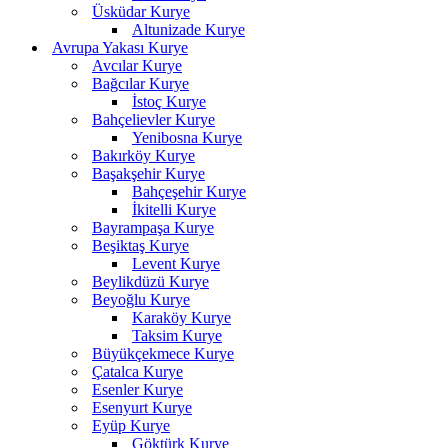
Üsküdar Kurye
Altunizade Kurye
Avrupa Yakası Kurye
Avcılar Kurye
Bağcılar Kurye
İstoç Kurye
Bahçelievler Kurye
Yenibosna Kurye
Bakırköy Kurye
Başakşehir Kurye
Bahçeşehir Kurye
İkitelli Kurye
Bayrampaşa Kurye
Beşiktaş Kurye
Levent Kurye
Beylikdüzü Kurye
Beyoğlu Kurye
Karaköy Kurye
Taksim Kurye
Büyükçekmece Kurye
Çatalca Kurye
Esenler Kurye
Esenyurt Kurye
Eyüp Kurye
Göktürk Kurye